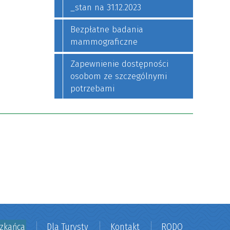
_stan na 31.12.2023
Bezpłatne badania
mammograficzne
Zapewnienie dostępności
osobom ze szczególnymi
potrzebami
szkańca
Dla Turysty
Kontakt
RODO