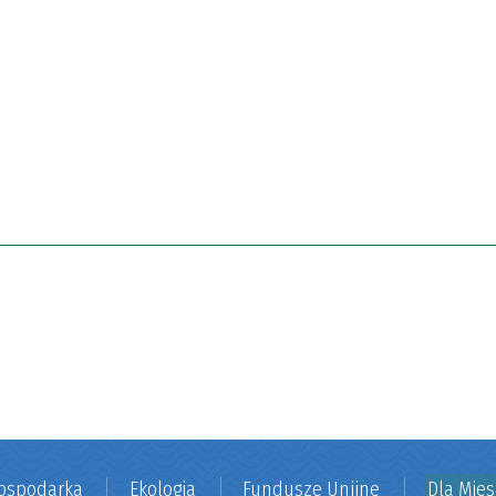
ospodarka
Ekologia
Fundusze Unijne
Dla Mie