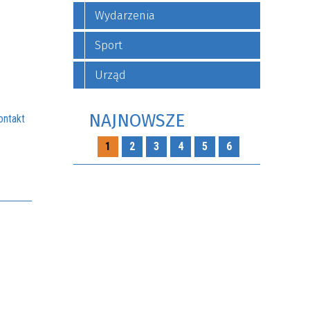
Wydarzenia
Sport
Urząd
NAJNOWSZE
ontakt
1
2
3
4
5
6