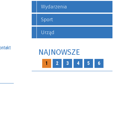
Wydarzenia
Sport
Urząd
ontakt
NAJNOWSZE
1
2
3
4
5
6