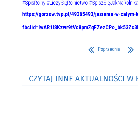
#SpisRolny
#LiczySięRolnictwo
#SpiszSięJakNaRolnika
https://gorzow.tvp.pl/49365493/jesienia-w-calym-
fbclid=IwAR1I8Kzwr9tVc8pmZqFZezCPo_bk53Zc
Poprzednia
CZYTAJ INNE AKTUALNOŚCI W 