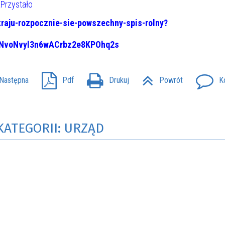
Przystało
kraju-rozpocznie-sie-powszechny-spis-rolny?
3NvoNvyl3n6wACrbz2e8KPOhq2s
Następna
Pdf
Drukuj
Powrót
K
KATEGORII: URZĄD