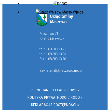
Maszewo 71,
66-614 Maszewo
tel.:
68 383 13 21
tel.:
68 383 13 83
fax.:
68 383 13 76
sekretariat@maszewo.net.pl
PEŁNE DANE TELEADRESOWE »
POLITYKA PRYWATNOŚCI / RODO »
DEKLARACJA DOSTĘPNOŚCI »