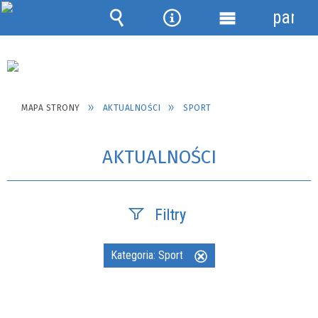
panel
Wyszukiwarka
Narzędzia
Menu
szczegółowe
MAPA STRONY
AKTUALNOŚCI
SPORT
AKTUALNOŚCI
Filtry
Szukana fraza
Kategoria:
Sport
Usuń
ten
filtr
Data publikacji