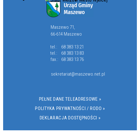
Maszewo 71,
66-614 Maszewo
tel.:
68 383 13 21
tel.:
68 383 13 83
fax.:
68 383 13 76
sekretariat@maszewo.net.pl
PEŁNE DANE TELEADRESOWE »
POLITYKA PRYWATNOŚCI / RODO »
DEKLARACJA DOSTĘPNOŚCI »