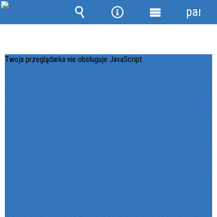
panel
Wyszukiwarka
Narzędzia
Menu
szczegółowe
Twoja przeglądarka nie obsługuje JavaScript