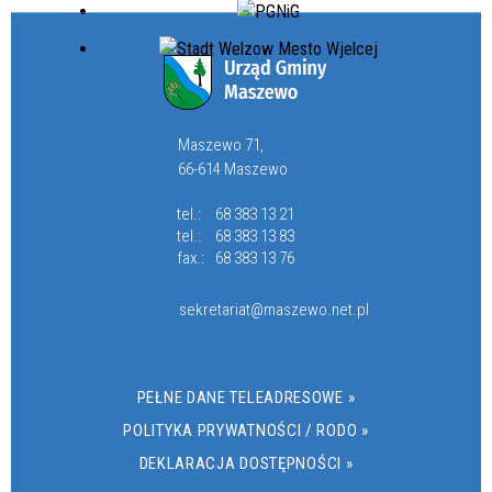
Maszewo 71,
66-614 Maszewo
tel.:
68 383 13 21
tel.:
68 383 13 83
fax.:
68 383 13 76
sekretariat@maszewo.net.pl
PEŁNE DANE TELEADRESOWE »
POLITYKA PRYWATNOŚCI / RODO »
DEKLARACJA DOSTĘPNOŚCI »