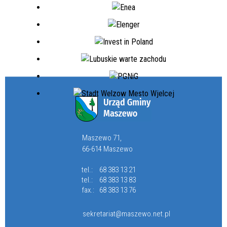
Maszewo 71,
66-614 Maszewo
tel.:
68 383 13 21
tel.:
68 383 13 83
fax.:
68 383 13 76
sekretariat@maszewo.net.pl