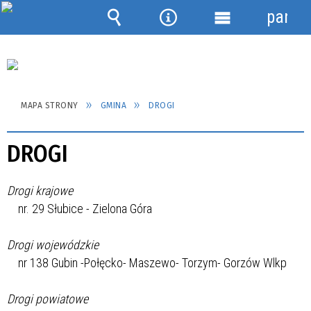
panel
Wyszukiwarka
Narzędzia
Menu
szczegółowe
MAPA STRONY
GMINA
DROGI
DROGI
Drogi krajowe
nr. 29 Słubice - Zielona Góra
Drogi wojewódzkie
nr 138 Gubin -Połęcko- Maszewo- Torzym- Gorzów Wlkp
Drogi powiatowe