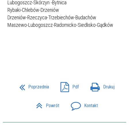
Lubogoszcz-Skórzyn -Bytnica
Rybaki-Chlebów-Drzeniów
Drzeniów-Rzeczyca-Trzebiechów-Budachów
Maszewo-Lubogoszcz-Radomicko-Siedlisko-Gądków
Poprzednia
Pdf
Drukuj
Powrót
Kontakt