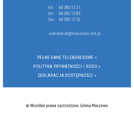
tel.:
68 383 13 21
tel.:
68 383 13 83
fax.:
68 383 13 76
sekretariat@maszewo.net.pl
PEŁNE DANE TELEADRESOWE »
POLITYKA PRYWATNOŚCI / RODO »
DEKLARACJA DOSTĘPNOŚCI »
© Wszelkie prawa zastrzeżone, Gmina Maszewo