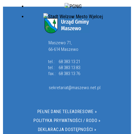
Maszewo 71,
66-614 Maszewo
tel.:
68 383 13 21
tel.:
68 383 13 83
fax.:
68 383 13 76
sekretariat@maszewo.net.pl
PEŁNE DANE TELEADRESOWE »
POLITYKA PRYWATNOŚCI / RODO »
DEKLARACJA DOSTĘPNOŚCI »