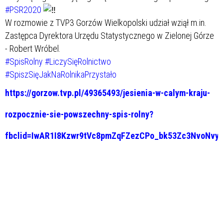
#PSR2020
W rozmowie z TVP3 Gorzów Wielkopolski udział wziął m.in.
Zastępca Dyrektora Urzędu Statystycznego w Zielonej Górze
- Robert Wróbel.
#SpisRolny
#LiczySięRolnictwo
#SpiszSięJakNaRolnikaPrzystało
https://gorzow.tvp.pl/49365493/jesienia-w-calym-kraju-
rozpocznie-sie-powszechny-spis-rolny?
fbclid=IwAR1I8Kzwr9tVc8pmZqFZezCPo_bk53Zc3NvoNvy