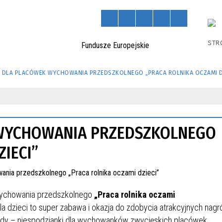
STR
 DLA PLACÓWEK WYCHOWANIA PRZEDSZKOLNEGO „PRACA ROLNIKA OCZAMI D
WYCHOWANIA PRZEDSZKOLNEGO
IECI”
wychowania przedszkolnego
„Praca rolnika oczami
a dzieci to super zabawa i okazja do zdobycia atrakcyjnych nagr
ody – niespodzianki dla wychowanków zwycięskich placówek.