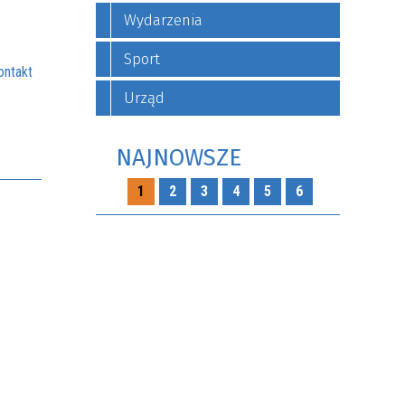
Wydarzenia
Sport
ontakt
Urząd
NAJNOWSZE
1
2
3
4
5
6