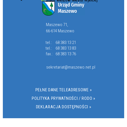
Maszewo 71,
66-614 Maszewo
tel.:
68 383 13 21
tel.:
68 383 13 83
fax.:
68 383 13 76
sekretariat@maszewo.net.pl
PEŁNE DANE TELEADRESOWE »
POLITYKA PRYWATNOŚCI / RODO »
DEKLARACJA DOSTĘPNOŚCI »