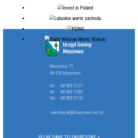
Maszewo 71,
66-614 Maszewo
tel.:
68 383 13 21
tel.:
68 383 13 83
fax.:
68 383 13 76
sekretariat@maszewo.net.pl
PEŁNE DANE TELEADRESOWE »