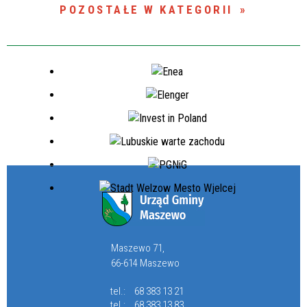
POZOSTAŁE W KATEGORII
Maszewo 71,
66-614 Maszewo
tel.:
68 383 13 21
tel.:
68 383 13 83