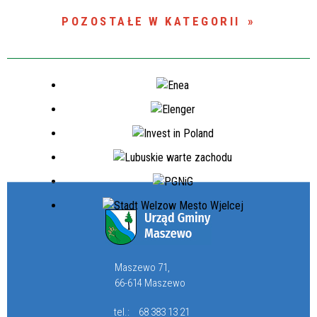
POZOSTAŁE W KATEGORII
Maszewo 71,
66-614 Maszewo
tel.:
68 383 13 21