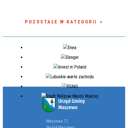
POZOSTAŁE W KATEGORII
Maszewo 71,
66-614 Maszewo