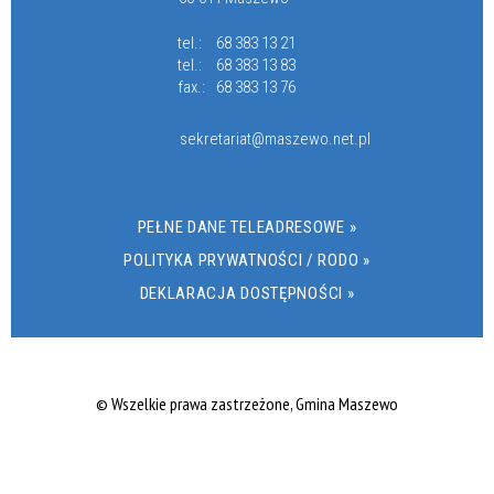
tel.:
68 383 13 21
tel.:
68 383 13 83
fax.:
68 383 13 76
sekretariat@maszewo.net.pl
PEŁNE DANE TELEADRESOWE »
POLITYKA PRYWATNOŚCI / RODO »
DEKLARACJA DOSTĘPNOŚCI »
© Wszelkie prawa zastrzeżone, Gmina Maszewo