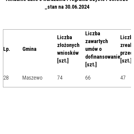
_stan na 30.06.2024
Liczba
Liczba
Liczb
zawartych
złożonych
zreal
Lp.
Gmina
umów o
wniosków
przed
dofinansowanie
[szt.]
[szt.]
[szt.]
28
Maszewo
74
66
47