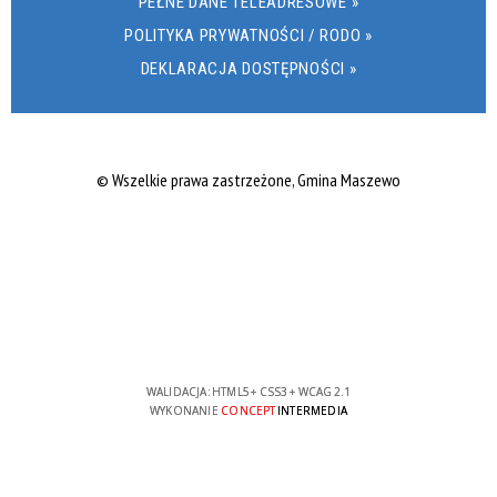
PEŁNE DANE TELEADRESOWE »
POLITYKA PRYWATNOŚCI / RODO »
DEKLARACJA DOSTĘPNOŚCI »
© Wszelkie prawa zastrzeżone, Gmina Maszewo
WALIDACJA:
HTML5
+
CSS3
+
WCAG 2.1
WYKONANIE
CONCEPT
INTERMEDIA