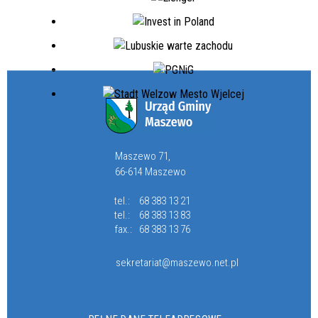
Maszewo 71,
66-614 Maszewo
tel.:
68 383 13 21
tel.:
68 383 13 83
fax.:
68 383 13 76
sekretariat@maszewo.net.pl