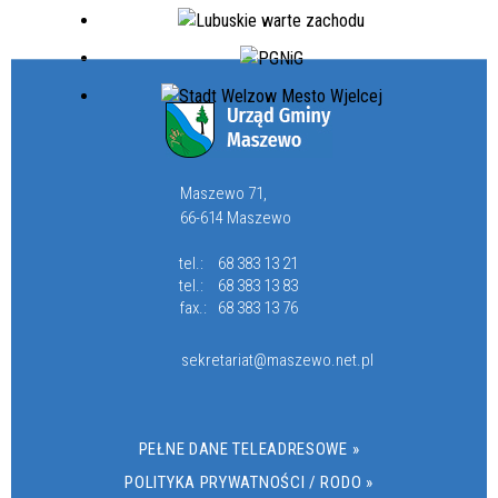
Maszewo 71,
66-614 Maszewo
tel.:
68 383 13 21
tel.:
68 383 13 83
fax.:
68 383 13 76
sekretariat@maszewo.net.pl
PEŁNE DANE TELEADRESOWE »
POLITYKA PRYWATNOŚCI / RODO »