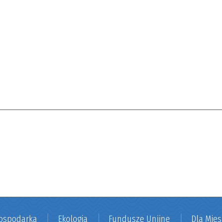
ospodarka
Ekologia
Fundusze Unijne
Dla Mie