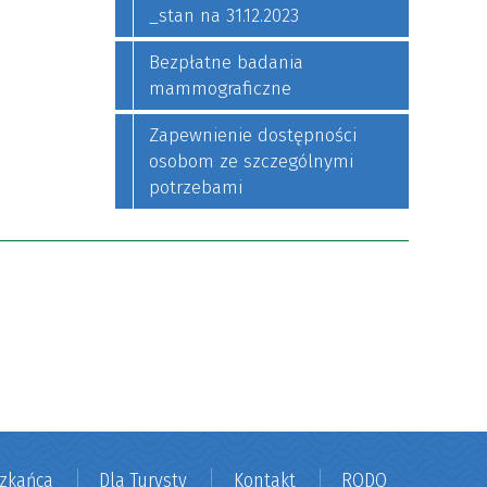
_stan na 31.12.2023
Bezpłatne badania
mammograficzne
Zapewnienie dostępności
osobom ze szczególnymi
potrzebami
szkańca
Dla Turysty
Kontakt
RODO