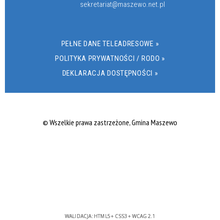
sekretariat@maszewo.net.pl
PEŁNE DANE TELEADRESOWE »
POLITYKA PRYWATNOŚCI / RODO »
DEKLARACJA DOSTĘPNOŚCI »
© Wszelkie prawa zastrzeżone, Gmina Maszewo
WALIDACJA:
HTML5
+
CSS3
+
WCAG 2.1